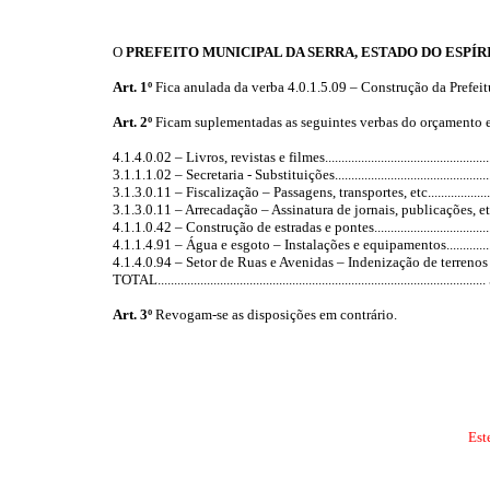
O
PREFEITO MUNICIPAL DA SERRA, ESTADO DO ESPÍR
Art. 1º
Fica anulada da verba 4.0.1.5.09 – Construção da Prefei
Art. 2º
Ficam suplementadas as seguintes verbas do orçamento 
4.1.4.0.02 – Livros, revistas e filmes
..................................................
3.1.1.1.02 – Secretaria - Substituições
...............................................
3.1.3.0.11 – Fiscalização – Passagens, transportes, etc
...................
3.1.3.0.11 – Arrecadação – Assinatura de jornais, publicações, e
4.1.1.0.42 – Construção de estradas e pontes
...................................
4.1.1.4.91 – Água e esgoto – Instalações e equipamentos
.............
4.1.4.0.94 – Setor de Ruas e Avenidas – Indenização de terren
TOTAL
....................................................................................................
Art. 3º
Revogam-se as disposições em contrário.
Est