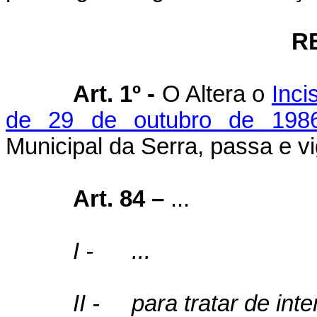
R
Art. 1º -
O Altera o
Inci
de 29 de outubro de 198
Municipal da Serra, passa e v
Art. 84 –
...
I -
...
II -
para tratar de int