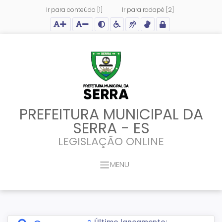
Ir para conteúdo [1]
Ir para rodapé [2]
Ação para aumentar tamanho da fonte do site
Ação para diminuir tamanho da fonte do site
Ação para aplicar auto contraste no site
Acessar página sobre acessibilidade do site
Acessar página sobre NVDA - Leitor de Tela
Acessar página sobre VLibras - Tradutor de Li
Acessar Intranet
PREFEITURA MUNICIPAL DA
SERRA - ES
LEGISLAÇÃO ONLINE
MENU