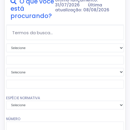
O que você
Último lançamento:
31/07/2026
Última
está
atualização: 08/08/2026
procurando?
Termos da Busca...
Primeira condição
Segundo termo da busca
Segunda condição
Terceiro termo da busca
ESPÉCIE NORMATIVA
NÚMERO