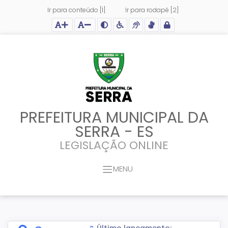
Ir para conteúdo [1]
Ir para rodapé [2]
Ação para aumentar tamanho da fonte do site
Ação para diminuir tamanho da fonte do site
Ação para aplicar auto contraste no site
Acessar página sobre acessibilidade do site
Acessar página sobre NVDA - Leitor de Tela
Acessar página sobre VLibras - Tradutor de Li
Acessar Intranet
PREFEITURA MUNICIPAL DA
SERRA - ES
LEGISLAÇÃO ONLINE
MENU