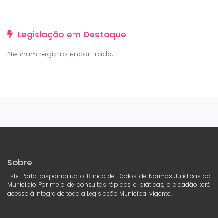
Legislação em Destaque
Nenhum registro encontrado.
Sobre
Este Portal disponibiliza o Banco de Dados de Normas Jurídicas do
Município Por meio de consultas rápidas e práticas, o cidadão terá
acesso à íntegra de toda a Legislação Municipal vigente.