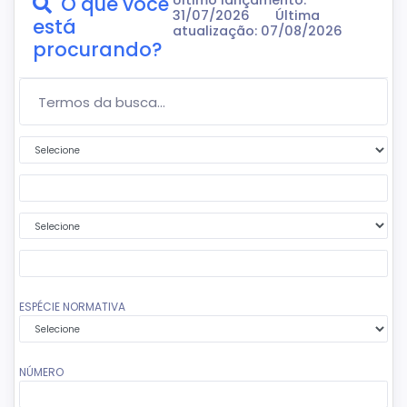
O que você
Último lançamento:
31/07/2026
Última
está
atualização: 07/08/2026
procurando?
Termos da Busca...
Primeira condição
Segundo termo da busca
Segunda condição
Terceiro termo da busca
ESPÉCIE NORMATIVA
NÚMERO