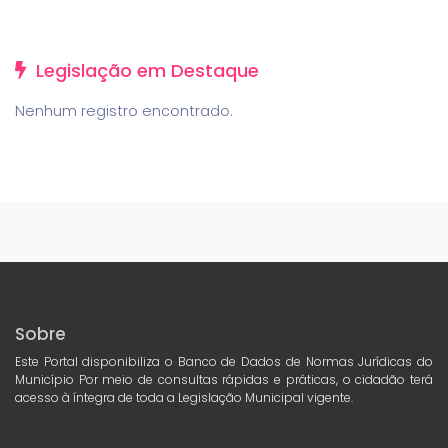
Legislação em Destaque
Nenhum registro encontrado.
Sobre
Este Portal disponibiliza o Banco de Dados de Normas Jurídicas do
Município Por meio de consultas rápidas e práticas, o cidadão terá
acesso à íntegra de toda a Legislação Municipal vigente.