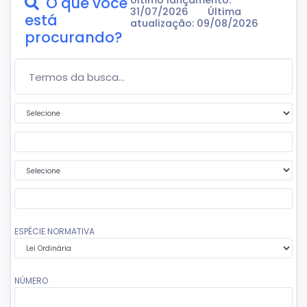
O que você
Último lançamento:
31/07/2026
Última
está
atualização: 09/08/2026
procurando?
Termos da Busca...
Primeira condição
Segundo termo da busca
Segunda condição
Terceiro termo da busca
ESPÉCIE NORMATIVA
NÚMERO