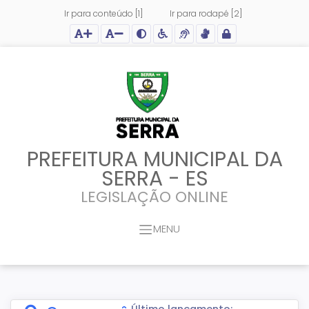
Ir para conteúdo [1]
Ir para rodapé [2]
Ação para aumentar tamanho da fonte do site
Ação para diminuir tamanho da fonte do site
Ação para aplicar auto contraste no site
Acessar página sobre acessibilidade do site
Acessar página sobre NVDA - Leitor de Tela
Acessar página sobre VLibras - Tradutor de Li
Acessar Intranet
PREFEITURA MUNICIPAL DA
SERRA - ES
LEGISLAÇÃO ONLINE
MENU