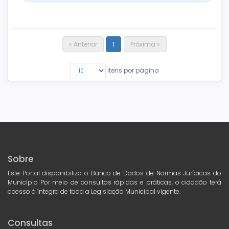
« Anterior
1
Próxima »
itens por página
Sobre
Este Portal disponibiliza o Banco de Dados de Normas Jurídicas do
Município Por meio de consultas rápidas e práticas, o cidadão terá
acesso à íntegra de toda a Legislação Municipal vigente.
Consultas