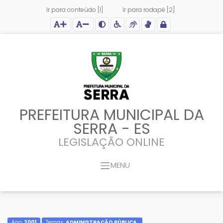
Ir para conteúdo [1]
Ir para rodapé [2]
Ação para aumentar tamanho da fonte do site
Ação para diminuir tamanho da fonte do site
Ação para aplicar auto contraste no site
Acessar página sobre acessibilidade do site
Acessar página sobre NVDA - Leitor de Tela
Acessar página sobre VLibras - Tradutor de Li
Acessar Intranet
PREFEITURA MUNICIPAL DA
SERRA - ES
LEGISLAÇÃO ONLINE
MENU
Ano:
2001
Temas:
ADMINISTRAÇÃO PÚBLICA,