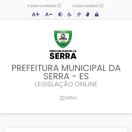
Ir para conteúdo [1]
Ir para rodapé [2]
Ação para aumentar tamanho da fonte do site
Ação para diminuir tamanho da fonte do site
Ação para aplicar auto contraste no site
Acessar página sobre acessibilidade do site
Acessar página sobre NVDA - Leitor de Tela
Acessar página sobre VLibras - Tradutor de Li
Acessar Intranet
PREFEITURA MUNICIPAL DA
SERRA - ES
LEGISLAÇÃO ONLINE
MENU