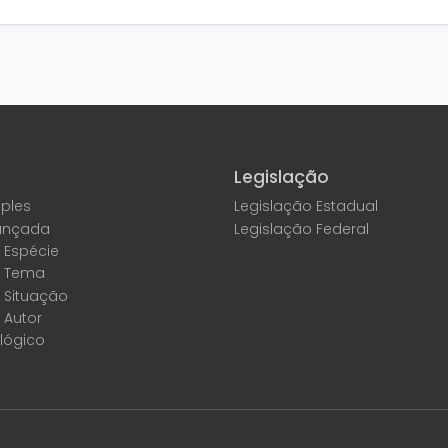
Legislação
ples
Legislação Estadual
ançada
Legislação Federal
 Espécie
r Tema
 Situação
 Autor
lógico