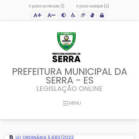
Ir para conteúdo [1]
Ir para rodapé [2]
Ação para aumentar tamanho da fonte do site
Ação para diminuir tamanho da fonte do site
Ação para aplicar auto contraste no site
Acessar página sobre acessibilidade do site
Acessar página sobre NVDA - Leitor de Tela
Acessar página sobre VLibras - Tradutor de Li
Acessar Intranet
PREFEITURA MUNICIPAL DA
SERRA - ES
LEGISLAÇÃO ONLINE
MENU
LEI ORDINÁRIA 5.683/2022