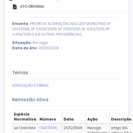
ATO ORIGINAL
Ementa:
PROMOVE ALTERAÇÕES NAS LEIS MUNICIPAIS Nº
1.947/1996, Nº 3.458/2009, Nº 3.513/2010, Nº 4.162/2013, Nº
4.399/2015 E DÁ OUTRAS PROVIDÊNCIAS.
Situação:
Em vigor
Data do Ato:
06/06/2018
Temas
EDIFICAÇÃO E OBRAS
Remissão Ativa
Espécie
Normativa
Número
Data
Ação
Descrição
Lei Ordinária
1.947/1996
20/12/1996
Revoga
artigo 84;
Totalmente
artigos 90 e