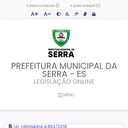
Ir para conteúdo [1]
Ir para rodapé [2]
Ação para aumentar tamanho da fonte do site
Ação para diminuir tamanho da fonte do site
Ação para aplicar auto contraste no site
Acessar página sobre acessibilidade do site
Acessar página sobre NVDA - Leitor de Tela
Acessar página sobre VLibras - Tradutor de Li
Acessar Intranet
PREFEITURA MUNICIPAL DA
SERRA - ES
LEGISLAÇÃO ONLINE
MENU
LEI ORDINÁRIA 4.853/2018