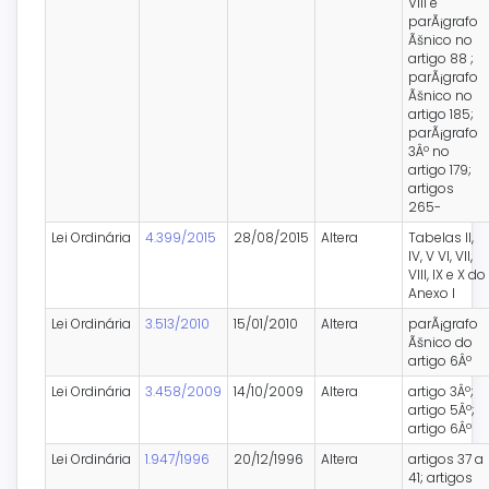
VIII e
parÃ¡grafo
Ãšnico no
artigo 88 ;
parÃ¡grafo
Ãšnico no
artigo 185;
parÃ¡grafo
3Âº no
artigo 179;
artigos
265-
Lei Ordinária
4.399/2015
28/08/2015
Altera
Tabelas II,
IV, V VI, VII,
VIII, IX e X do
Anexo I
Lei Ordinária
3.513/2010
15/01/2010
Altera
parÃ¡grafo
Ãšnico do
artigo 6Âº
Lei Ordinária
3.458/2009
14/10/2009
Altera
artigo 3Âº;
artigo 5Âº;
artigo 6Âº
Lei Ordinária
1.947/1996
20/12/1996
Altera
artigos 37 a
41; artigos