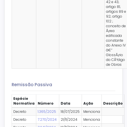
42 e 43;
artigo 81;
artigos 89 e
92; artigo
102 ;
conceito de
Ã¡rea
edificada
constante
do Anexo IV
â€“
GlossÃ¡rio
do CÃ³digo
de Obras
Remissão Passiva
Espécie
Normativa
Número
Data
Ação
Descrição
Decreto
1.365/2025
18/07/2025
Menciona
Decreto
7.270/2024
21/11/2024
Menciona