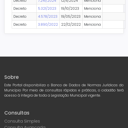
Decreto
7.241/2024
12/11/2024
Menciona
Decreto
5.321/2023
19/10/2023
Menciona
Decreto
4.578/2023
19/05/2023
Menciona
Decreto
3.890/2022
22/12/2022
Menciona
Sobre
Este Portal disponibiliza o Banco de Dados de Normas Jurídicas do
Município Por meio de consultas rápidas e práticas, o cidadão terá
acesso à íntegra de toda a Legislação Municipal vigente.
Consultas
Consulta Simples
Consulta Avançada