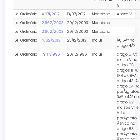
91
Lei Ordinária
4.671/2017
13/07/2017
Menciona
Anexo V
Lei Ordinária
2.662/2003
29/12/2003
Menciona
Lei Ordinária
2.662/2003
29/12/2003
Menciona
Lei Ordinária
4.162/2013
23/12/2013
Inclui
Â§ 5Âº no
artigo 4Âº
Lei Ordinária
1.947/1996
20/12/1996
Inclui
artigo 5-C;
inciso V no
artigo 28,
artigos 11-A,
11-B e 68-A ;
artigo 43-A;
artigo 54-A;
parÃ¡grafos
3Âº e 4Âº no
artigo 82 ;
incisos VII e
VIII e
parÃ¡grafo
Ãšnico no
artigo 88 ;
parÃ¡grafo
Ãšnico no