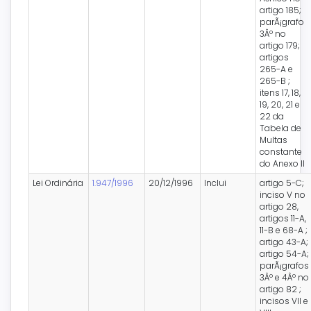
artigo 185;
parÃ¡grafo
3Âº no
artigo 179;
artigos
265-A e
265-B ;
itens 17, 18,
19, 20, 21 e
22 da
Tabela de
Multas
constante
do Anexo II
Lei Ordinária
1.947/1996
20/12/1996
Inclui
artigo 5-C;
inciso V no
artigo 28,
artigos 11-A,
11-B e 68-A ;
artigo 43-A;
artigo 54-A;
parÃ¡grafos
3Âº e 4Âº no
artigo 82 ;
incisos VII e