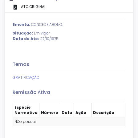
ATO ORIGINAL
Ementa:
CONCEDE ABONO.
Situação:
Em vigor
Data do Ato:
27/10/1975
Temas
GRATIFICAÇÃO
Remissão Ativa
Espécie
Normativa
Número
Data
Ação
Descrição
Não possui