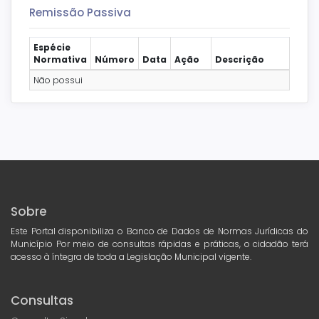
Remissão Passiva
Espécie
Normativa
Número
Data
Ação
Descrição
Não possui
Sobre
Este Portal disponibiliza o Banco de Dados de Normas Jurídicas do
Município Por meio de consultas rápidas e práticas, o cidadão terá
acesso à íntegra de toda a Legislação Municipal vigente.
Consultas