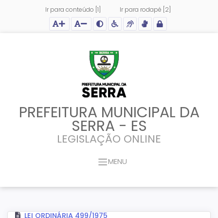
Ir para conteúdo [1]
Ir para rodapé [2]
Ação para aumentar tamanho da fonte do site
Ação para diminuir tamanho da fonte do site
Ação para aplicar auto contraste no site
Acessar página sobre acessibilidade do site
Acessar página sobre NVDA - Leitor de Tela
Acessar página sobre VLibras - Tradutor de Li
Acessar Intranet
PREFEITURA MUNICIPAL DA
SERRA - ES
LEGISLAÇÃO ONLINE
MENU
LEI ORDINÁRIA 499/1975