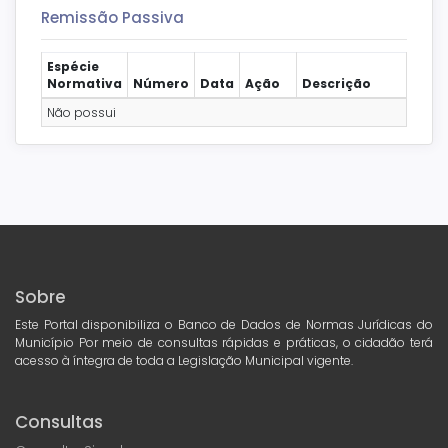
Remissão Passiva
Espécie
Normativa
Número
Data
Ação
Descrição
Não possui
Sobre
Este Portal disponibiliza o Banco de Dados de Normas Jurídicas do
Município Por meio de consultas rápidas e práticas, o cidadão terá
acesso à íntegra de toda a Legislação Municipal vigente.
Consultas