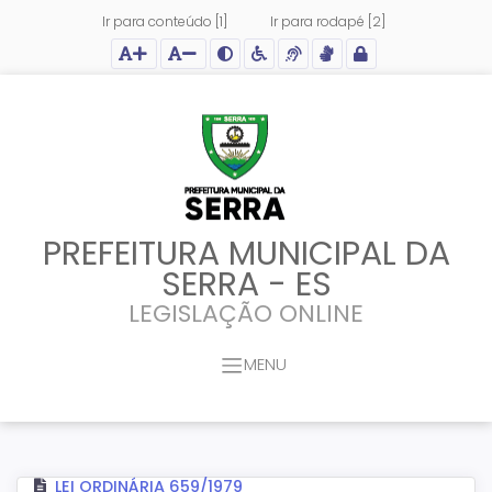
Ir para conteúdo [1]
Ir para rodapé [2]
Ação para aumentar tamanho da fonte do site
Ação para diminuir tamanho da fonte do site
Ação para aplicar auto contraste no site
Acessar página sobre acessibilidade do site
Acessar página sobre NVDA - Leitor de Tela
Acessar página sobre VLibras - Tradutor de Li
Acessar Intranet
PREFEITURA MUNICIPAL DA
SERRA - ES
LEGISLAÇÃO ONLINE
MENU
LEI ORDINÁRIA 659/1979