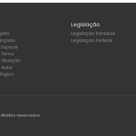
Legislação
ples
Legislação Estadual
ançada
Legislação Federal
 Espécie
r Tema
 Situação
 Autor
lógico
direitos reservados.